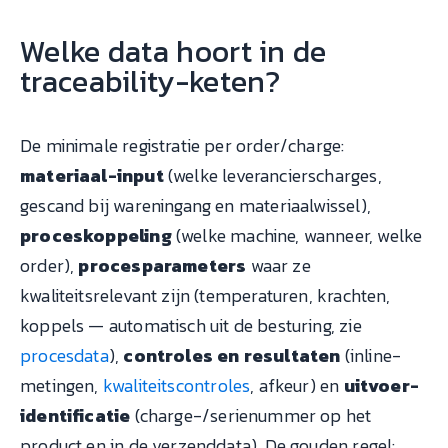
Welke data hoort in de
traceability-keten?
De minimale registratie per order/charge:
materiaal-input
(welke leverancierscharges,
gescand bij wareningang en materiaalwissel),
proceskoppeling
(welke machine, wanneer, welke
order),
procesparameters
waar ze
kwaliteitsrelevant zijn (temperaturen, krachten,
koppels — automatisch uit de besturing, zie
procesdata
),
controles en resultaten
(inline-
metingen,
kwaliteitscontroles
, afkeur) en
uitvoer-
identificatie
(charge-/serienummer op het
product en in de verzenddata). De gouden regel: