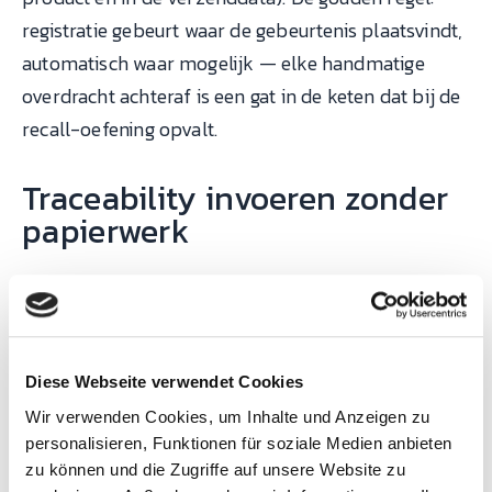
registratie gebeurt waar de gebeurtenis plaatsvindt,
automatisch waar mogelijk — elke handmatige
overdracht achteraf is een gat in de keten dat bij de
recall-oefening opvalt.
Traceability invoeren zonder
papierwerk
Stap 1 — Eisen en niveau vastleggen:
wat eisen
klant/norm concreet (richting, detailniveau,
bewaartermijn)?
Stap 2 — De keten in kaart:
van
Diese Webseite verwendet Cookies
wareningang tot verzending — waar wisselt
Wir verwenden Cookies, um Inhalte und Anzeigen zu
materiaal, waar ontstaat kwaliteitsdata, waar zitten
personalisieren, Funktionen für soziale Medien anbieten
de gaten?
Stap 3 — Identificatie
zu können und die Zugriffe auf unsere Website zu