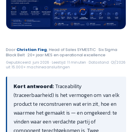
Door
Christian Fieg
, Head of Sales SYMESTIC · Six Sigma
Black Belt · 20+ jaar MES en operational excellence
Gepubliceerd: juni 2026 · Leestijd: 11 minuten · Datastand: Q1/2026
uit 15.000+ machineaansluitingen
Kort antwoord:
Traceability
(traceerbaarheid) is het vermogen om van elk
product te reconstrueren wat erin zit, hoe en
waarmee het gemaakt is — en omgekeerd: te
vinden waar een verdachte partij of
component terechtgekomen is. Twee