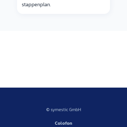
stappenplan.
© symestic GmbH
Colofon