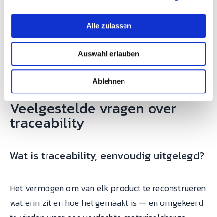
orderafwikkeling:
SYMESTIC koppelt
a
materiaalcharges, machines, procesdata en
u
Alle zulassen
controles automatisch per order — de recall-
s
vraag wordt een query van minuten.
Bekijk
w
Auswahl erlauben
a
het platform
of
de oplossing voor de
h
voedingsmiddelenindustrie
.
l
Ablehnen
Veelgestelde vragen over
traceability
Wat is traceability, eenvoudig uitgelegd?
Het vermogen om van elk product te reconstrueren
wat erin zit en hoe het gemaakt is — en omgekeerd