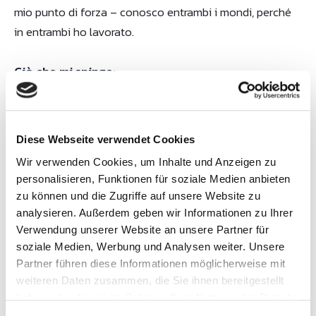
mio punto di forza – conosco entrambi i mondi, perché
in entrambi ho lavorato.
Ciò che mi spinge:
Molte aziende credono che le loro vecchie macchine
non possano fornire dati. Non è quasi mai vero. Con il
gateway giusto e l'approccio giusto è possibile collegare
Diese Webseite verwendet Cookies
qualsiasi impianto – senza intervento sul PLC, senza
Wir verwenden Cookies, um Inhalte und Anzeigen zu
interruzione della produzione.
personalisieren, Funktionen für soziale Medien anbieten
zu können und die Zugriffe auf unsere Website zu
Quel momento in cui un cliente vede per la prima volta
analysieren. Außerdem geben wir Informationen zu Ihrer
dati macchina reali sulla sua dashboard e si rende conto
Verwendung unserer Website an unsere Partner für
di ciò che per anni non aveva saputo – è la ragione per
soziale Medien, Werbung und Analysen weiter. Unsere
Partner führen diese Informationen möglicherweise mit
cui faccio questo lavoro.
weiteren Daten zusammen, die Sie ihnen bereitgestellt
haben oder die sie im Rahmen Ihrer Nutzung der Dienste
gesammelt haben.