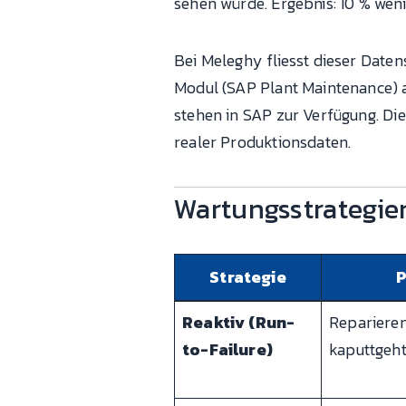
sehen würde. Ergebnis: 10 % weni
Bei Meleghy fliesst dieser Date
Modul (SAP Plant Maintenance) a
stehen in SAP zur Verfügung. Di
realer Produktionsdaten.
Wartungsstrategien 
Strategie
P
Reaktiv (Run-
Reparieren
to-Failure)
kaputtgeh