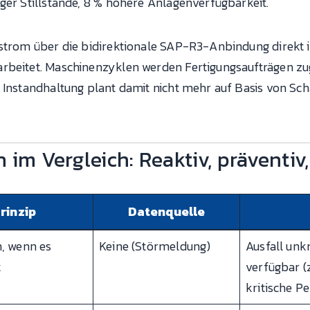
ger Stillstände, 8 % höhere Anlagenverfügbarkeit.
nstrom über die bidirektionale SAP-R3-Anbindung direkt 
rbeitet. Maschinenzyklen werden Fertigungsaufträgen zu
e Instandhaltung plant damit nicht mehr auf Basis von Sc
im Vergleich: Reaktiv, präventiv,
rinzip
Datenquelle
, wenn es
Keine (Störmeldung)
Ausfall unkr
t
verfügbar (z
kritische Pe