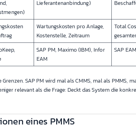
nd,
Lieferantenanbindung)
Beschaff
stmengen)
ngskosten
Wartungskosten pro Anlage,
Total Co
ftrag
Kostenstelle, Zeitraum
gesamten
UpKeep,
SAP PM, Maximo (IBM), Infor
SAP EAM
e
EAM
ie Grenzen. SAP PM wird mal als CMMS, mal als PMMS, mal
 weniger relevant als die Frage: Deckt das System die kon
tionen eines PMMS