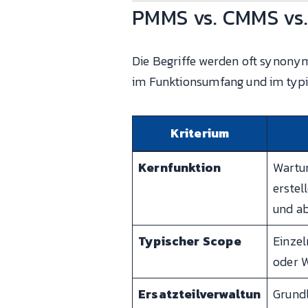
PMMS vs. CMMS vs. 
Die Begriffe werden oft synonym v
im Funktionsumfang und im typi
Kriterium
Kernfunktion
Wartu
erstel
und ab
Typischer Scope
Einzel
oder 
Ersatzteilverwaltun
Grund