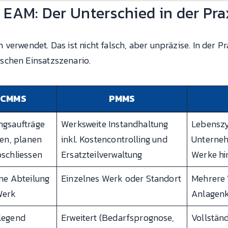
EAM: Der Unterschied in der Pra
erwendet. Das ist nicht falsch, aber unpräzise. In der Pr
schen Einsatzszenario.
CMMS
PMMS
ngsaufträge
Werksweite Instandhaltung
Lebensz
len, planen
inkl. Kostencontrolling und
Unterneh
schliessen
Ersatzteilverwaltung
Werke hi
ne Abteilung
Einzelnes Werk oder Standort
Mehrere 
Werk
Anlagenk
legend
Erweitert (Bedarfsprognose,
Vollständ