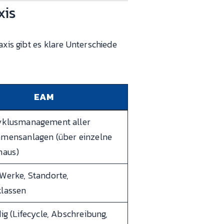
xis
axis gibt es klare Unterschiede
EAM
yklusmanagement aller
mensanlagen (über einzelne
naus)
Werke, Standorte,
lassen
ig (Lifecycle, Abschreibung,