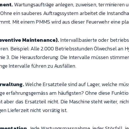
ment.
Wartungsaufträge anlegen, zuweisen, terminieren und 
Ohne ein sauberes Auftragssystem arbeitet die Instandhal
ommt. Mit einem PMMS wird aus dieser Feuerwehr eine pl
eventive Maintenance).
Intervallbasierte oder betrie
ren. Beispiel: Alle 2.000 Betriebsstunden Ölwechsel an H
nie 3. Die Herausforderung: Die Intervalle müssen stimmen
ge Intervalle führen zu Ausfällen.
erwaltung.
Welche Ersatzteile sind auf Lager, welche müs
e erfahrungsgemäss am häufigsten? Ohne diese Funktion 
aber das Ersatzteil nicht. Die Maschine steht weiter, nicht
n Lieferzeit nicht vorrätig ist.
umentation.
Jede Wartungsmassnahme, jeder Störfall, je