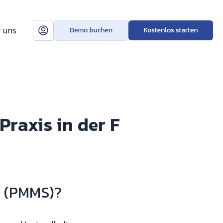
 uns
raxis in der F
m (PMMS)?